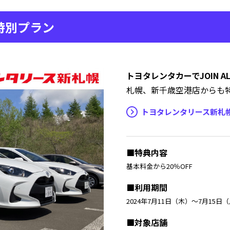
特別プラン
トヨタレンタカーでJOIN A
札幌、新千歳空港店からも
トヨタレンタリース新札
■特典内容
基本料金から20％OFF
■利用期間
2024年7月11日（木）〜7月15日
■対象店舗