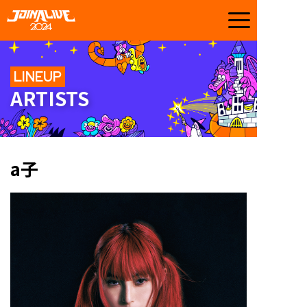
LINEUP
ARTISTS
a子