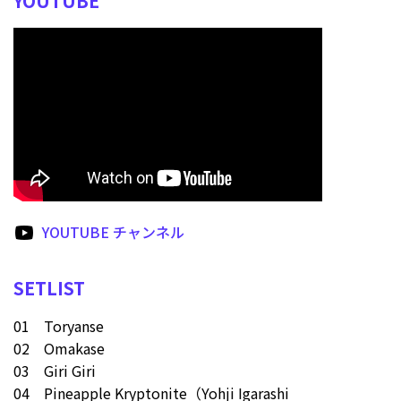
YOUTUBE
YOUTUBE チャンネル
SETLIST
01 Toryanse
02 Omakase
03 Giri Giri
04 Pineapple Kryptonite（Yohji Igarashi