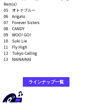
Remix）
05 オトナブルー
06 Arigato
07 Forever Sisters
08 CANDY
09 WOO! GO!
10 Suki Lie
11 Fly High
12 Tokyo Calling
13 NAINAINAI
ラインナップ一覧