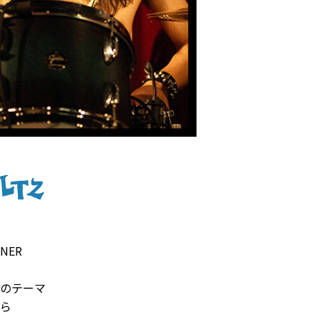
NER
ブのテーマ
たら