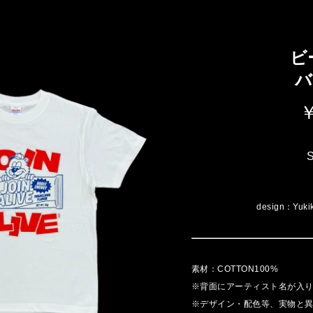
ビ
バ
￥
S
design：Yuk
素材：COTTON100%
※背面にアーティスト名が入
※デザイン・配色等、実物と