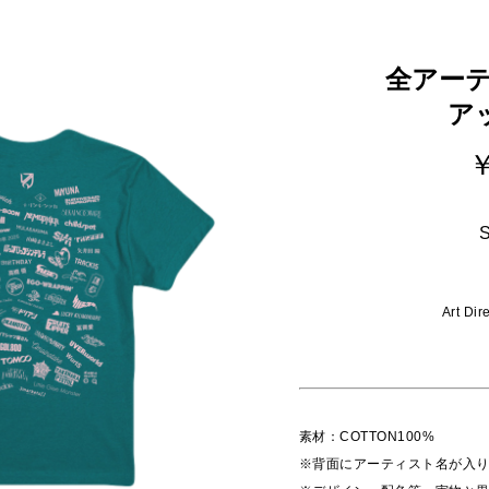
全アー
ア
￥
S
Art D
素材：COTTON100%
※背面にアーティスト名が入