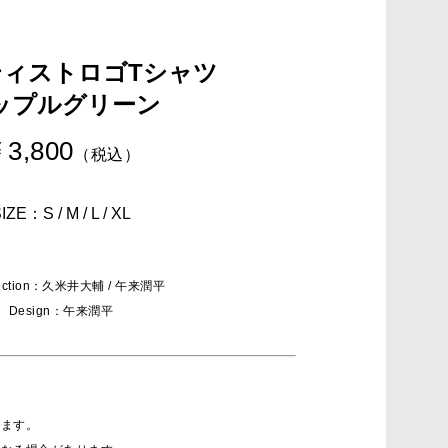
ティストロゴTシャツ
ップルグリーン
3,800
（税込）
IZE：S / M / L / XL
irection：久米井大輔 / 午来潤平
Design：午来潤平
ります。